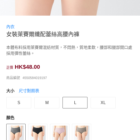
內衣
女裝萊賽爾纖配蕾絲高腰內褲
本體布料採用萊賽爾混紡材質，不悶熱，質地柔軟，腰部和腿部開口處
採用彈性蕾絲。
HK$48.00
正價
商品編號
4550584019197
大小
尺寸對照表
S
M
L
XL
顏色