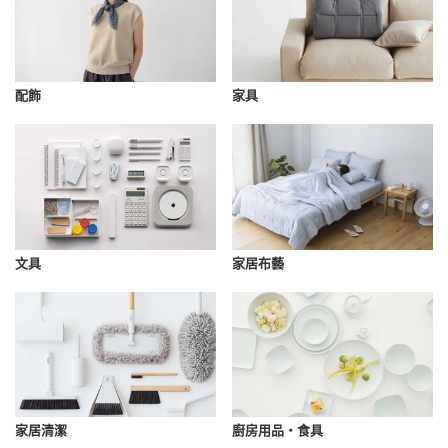
配飾
家具
文具
家居布藝
家居清潔
廚房用品・食具