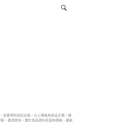
寸、容量等則為近似值。以上價格為商品正價。網
更新，敬請原諒。關於商品資料及屆時價格、最新
。