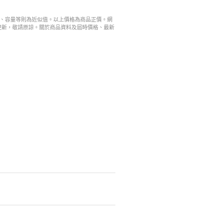
寸、容量等則為近似值。以上價格為商品正價。網
更新，敬請原諒。關於商品資料及屆時價格、最新
。