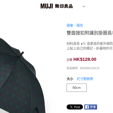
雨傘・雨衣
雙面按扣附識別掛圈長
材料具有 ●% 或更高的紫外線
上貼上自己的標記。折疊時的可
HK$128.00
正價
商品編號
4550584128110
大小
尺寸對照表
60cm