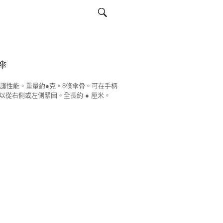
傘
防護性能。重量約●克。8條傘骨。可在手柄
以從右側或左側緊固。全長約 ● 厘米。