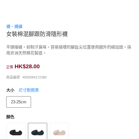
襪・襪褲
女裝棉混腳跟防滑隱形襪
平頭接縫。抑制汗臭味。容易損壞的腳趾尖位置使用額外的線加固。採
用非洲天然棉花製造。
HK$28.00
正價
商品編號
4550584172380
大小
尺寸對照表
23-25cm
顏色