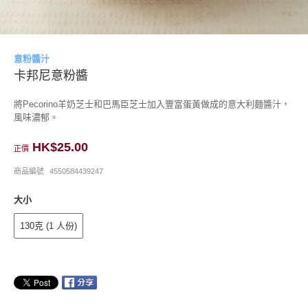
意粉醬汁
卡邦尼意粉醬
將Pecorino羊奶芝士和巴馬臣芝士加入豐富蛋黃做成的意大利麵醬汁，
風味濃郁。
HK$25.00
正價
商品編號
4550584439247
大小
130克 (1 人份)