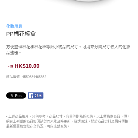
化妝用具
PP棉花棒盒
方便整理棉花和棉花棒等細小物品的尺寸。可用來分隔尺寸較大的化妝
品盛器。
HK$10.00
正價
商品編號
4550584465352
• 上述商品相片、只供參考。商品尺寸、容量等則為近似值。以上價格為商品正價。
網頁上列載的商品如因缺貨而未能及時更新，敬請原諒。關於商品資料及屆時價格、
最新優惠和實際存貨情況，可向店舖查詢。