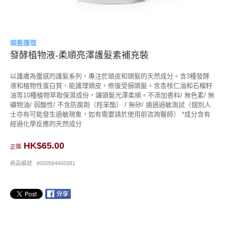
頭髮護理
發酵植物液-柔順亮澤護髮素補充裝
以護膚為靈感的護髮系列，專注於頭皮和頭髮的天然成分。含3種發酵
液和植物性蛋白質，能護理頭皮，修復受損頭髮。含杏核仁油和石榴籽
油等10種植物萃取保濕成份，讓頭髮光澤柔順。不添加香料/ 無色素/ 無
礦物油/ 弱酸性/ 不含防腐劑（羥苯酯） / 無矽/ 通過過敏測試（個別人
士亦有可能發生過敏現象，如有需要請於使用前咨詢醫師） *成分含有
經過化學反應的天然成分
HK$65.00
正價
商品編號
4550584465581