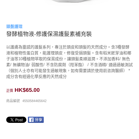
頭髮護理
發酵植物液-修護保濕護髮素補充裝
以護膚為靈感的護髮系列，專注於頭皮和頭髮的天然成分。含3種發酵
液和植物性蛋白質，能護理頭皮，修復受損頭髮。含有稻米胚芽油和椰
子油等10種植物萃取的保濕成份，讓頭髮柔順滋潤。不添加香料/ 無色
素/ 無礦物油/ 弱酸性/ 不含防腐劑（羥苯酯） / 不含酒精/ 通過過敏測試
（個別人士亦有可能發生過敏現象，如有需要請於使用前咨詢醫師） *
成分含有經過化學反應的天然成分
HK$65.00
正價
商品編號
4550584465642