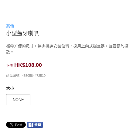
其他
小型藍牙喇叭
攜帶方便的尺寸，無需挑選安裝位置，採用上向式揚聲器，聲音易於擴
散。
HK$108.00
正價
商品編號
4550584472510
大小
NONE