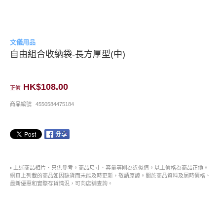
文儀用品
自由組合收納袋-長方厚型(中)
HK$108.00
正價
商品編號
4550584475184
• 上述商品相片、只供參考。商品尺寸、容量等則為近似值。以上價格為商品正價。
網頁上列載的商品如因缺貨而未能及時更新，敬請原諒。關於商品資料及屆時價格、
最新優惠和實際存貨情況，可向店舖查詢。