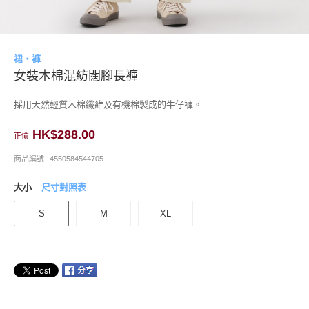
裙・褲
女裝木棉混紡闊腳長褲
採用天然輕質木棉纖維及有機棉製成的牛仔褲。
HK$288.00
正價
商品編號
4550584544705
大小
尺寸對照表
S
M
XL