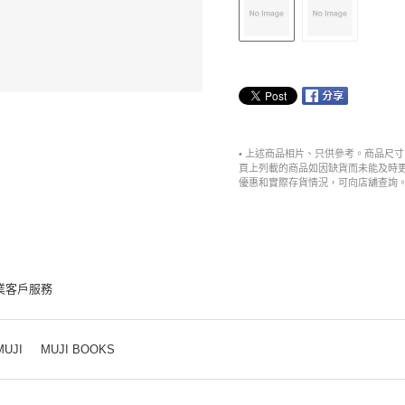
• 上述商品相片、只供參考。商品尺
頁上列載的商品如因缺貨而未能及時
優惠和實際存貨情況，可向店舖查詢
業客戶服務
MUJI
MUJI BOOKS