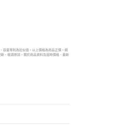
寸、容量等則為近似值。以上價格為商品正價。網
更新，敬請原諒。關於商品資料及屆時價格、最新
。