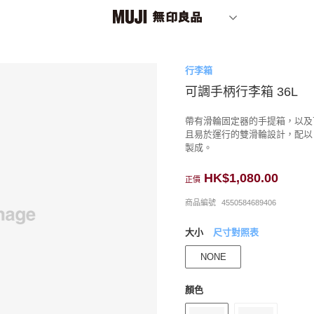
行李箱
可調手柄行李箱 36L
帶有滑輪固定器的手提箱，以及
且易於運行的雙滑輪設計，配以
製成。
HK$1,080.00
正價
商品編號
4550584689406
大小
尺寸對照表
NONE
顏色