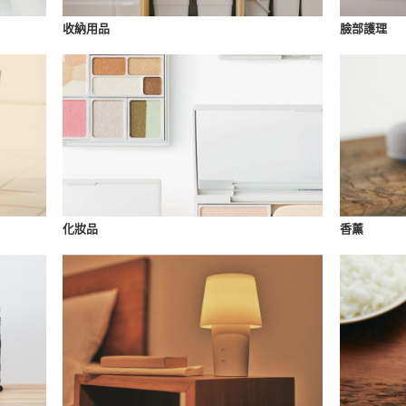
收納用品
臉部護理
化妝品
香薰