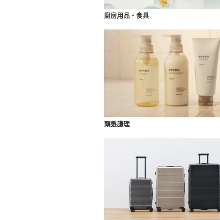
廚房用品・食具
頭髮護理