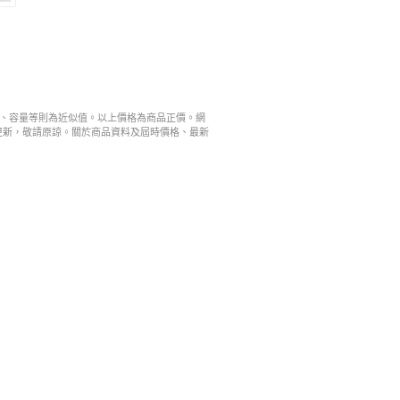
寸、容量等則為近似值。以上價格為商品正價。網
更新，敬請原諒。關於商品資料及屆時價格、最新
。