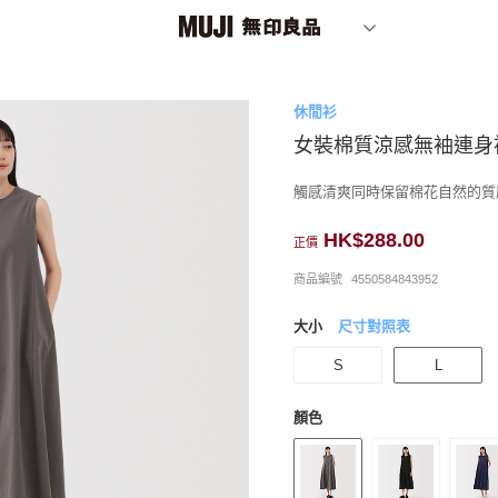
休閒衫
女裝棉質涼感無袖連身
觸感清爽同時保留棉花自然的質
HK$288.00
正價
商品編號
4550584843952
大小
尺寸對照表
S
L
顏色