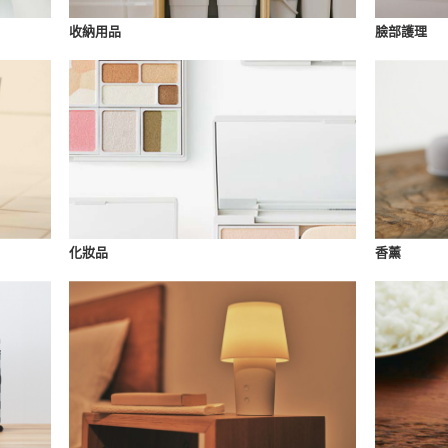
收納用品
臉部護理
化妝品
香薰