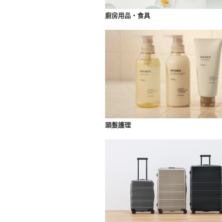
廚房用品・食具
頭髮護理