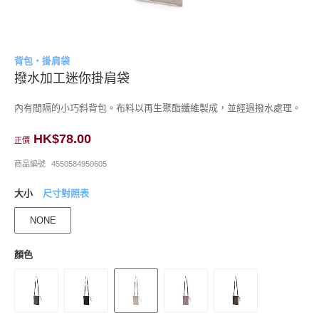
背包・掛肩袋
撥水加工迷你掛肩袋
內有間隔的小巧斜背包。布料以再生聚酯纖維製成，並經過撥水處理。
HK$78.00
正價
商品編號
4550584950605
大小
尺寸對照表
NONE
顏色