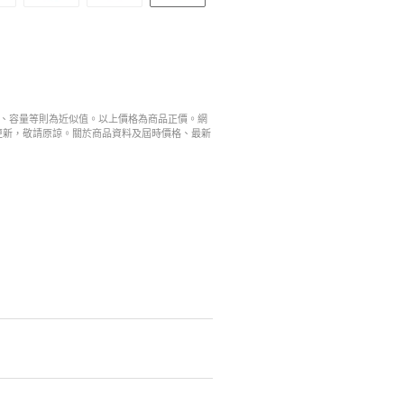
寸、容量等則為近似值。以上價格為商品正價。網
更新，敬請原諒。關於商品資料及屆時價格、最新
。