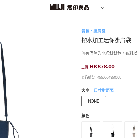
背包・掛肩袋
撥水加工迷你掛肩袋
內有間隔的小巧斜背包。布料以
HK$78.00
正價
商品編號
4550584950636
大小
尺寸對照表
NONE
顏色