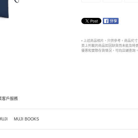
• 上述商品相片、只供參考。商品尺
頁上列載的商品如因缺貨而未能及時
優惠和實際存貨情況，可向店舖查詢
業客戶服務
MUJI
MUJI BOOKS