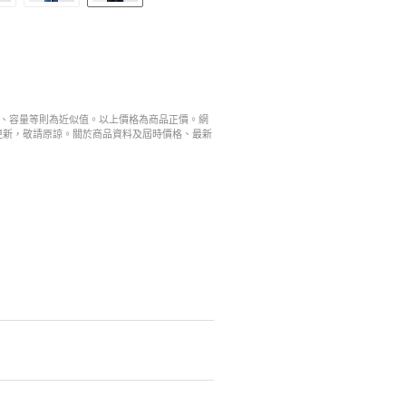
寸、容量等則為近似值。以上價格為商品正價。網
更新，敬請原諒。關於商品資料及屆時價格、最新
。