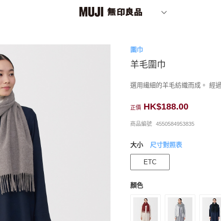
圍巾
羊毛圍巾
選用繊細的羊毛紡織而成。 經
HK$188.00
正價
商品編號
4550584953835
大小
尺寸對照表
ETC
顏色