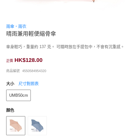
雨傘・雨衣
晴雨兼用輕便縮骨傘
傘身輕巧，重量約 137 克。 可隨時放在手提包中，不會有沉重感。
HK$128.00
正價
商品編號
4550584954320
大小
尺寸對照表
UMB50cm
顏色