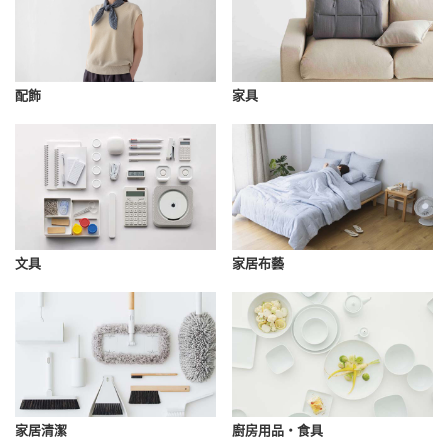
配飾
家具
文具
家居布藝
家居清潔
廚房用品・食具