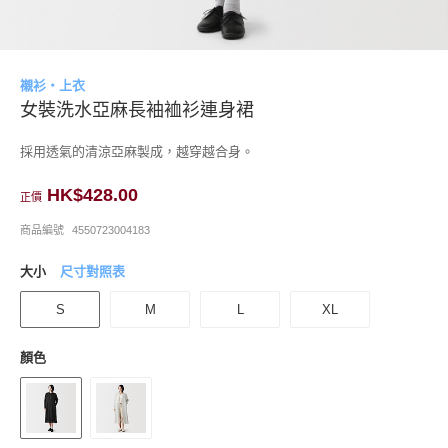
襯衫・上衣
女裝洗水亞麻長袖裇衫連身裙
採用透氣的清涼亞麻製成，越穿越合身。
HK$428.00
正價
商品編號
4550723004183
大小
尺寸對照表
S
M
L
XL
顏色