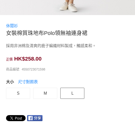
休閒衫
女裝棉質珠地布Polo領無袖連身裙
採用非洲棉及清爽的鹿子編織材料製成，觸感柔和。
HK$258.00
正價
商品編號
4550723071598
大小
尺寸對照表
S
M
L