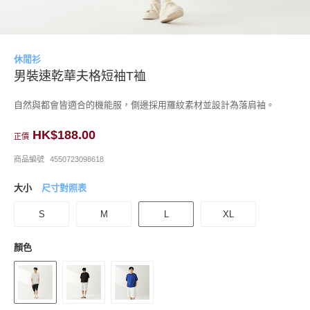
休閒衫
男裝速乾華夫格短袖T裇
自然與都會皆適合的機能服，側邊採用羅紋素材並設計為落肩袖。
HK$188.00
正價
商品編號
4550723098618
大小
尺寸對照表
S
M
L
XL
顏色