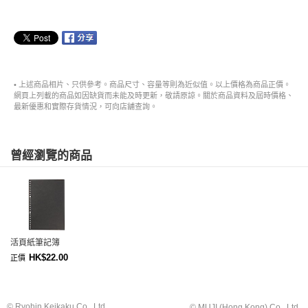
• 上述商品相片、只供參考。商品尺寸、容量等則為近似值。以上價格為商品正價。
網頁上列載的商品如因缺貨而未能及時更新，敬請原諒。關於商品資料及屆時價格、
最新優惠和實際存貨情況，可向店舖查詢。
曾經瀏覽的商品
活頁紙筆記簿
HK$22.00
正價
© Ryohin Keikaku Co., Ltd.
© MUJI (Hong Kong) Co., Ltd.