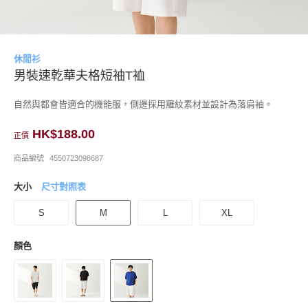
休閒衫
男裝速乾華夫格短袖T裇
自然與都會皆適合的機能服，側邊採用羅紋素材並設計為落肩袖。
HK$188.00
正價
商品編號
4550723098687
大小
尺寸對照表
S
M
L
XL
顏色