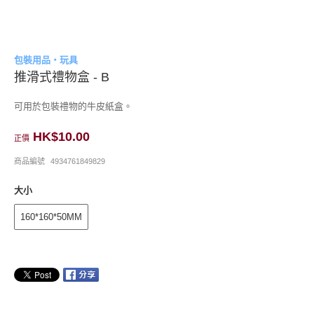
包裝用品・玩具
推滑式禮物盒 - B
可用於包裝禮物的牛皮紙盒。
HK$10.00
正價
商品編號
4934761849829
大小
160*160*50MM