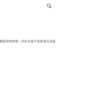
觸感清爽舒適。布料毛線不易脫落且具速