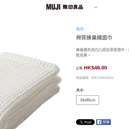
毛巾
棉質蜂巢織面巾
蜂巢織布具凹凸感及厚度適中，
乾效果。
HK$48.00
正價
商品編號
4547315010523
大小
34x85cm