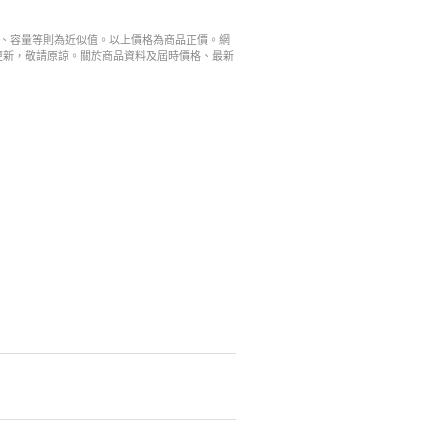
寸、容量等則為近似值。以上價格為商品正價。網
更新，敬請原諒。關於商品資料及屆時價格、最新
。