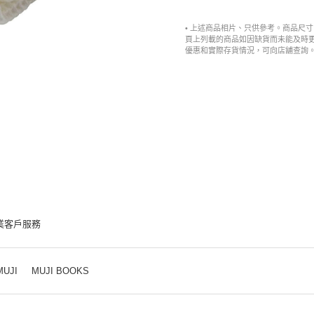
• 上述商品相片、只供參考。商品尺
頁上列載的商品如因缺貨而未能及時
優惠和實際存貨情況，可向店舖查詢
業客戶服務
MUJI
MUJI BOOKS