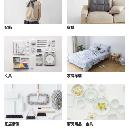
配飾
家具
文具
家居布藝
家居清潔
廚房用品・食具