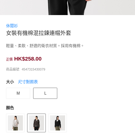
休閒衫
女裝有機棉混拉鍊連帽外套
輕量、柔軟、舒適的衛衣材質。採用有機棉。
HK$258.00
正價
商品編號
4547315430079
大小
尺寸對照表
M
L
顏色