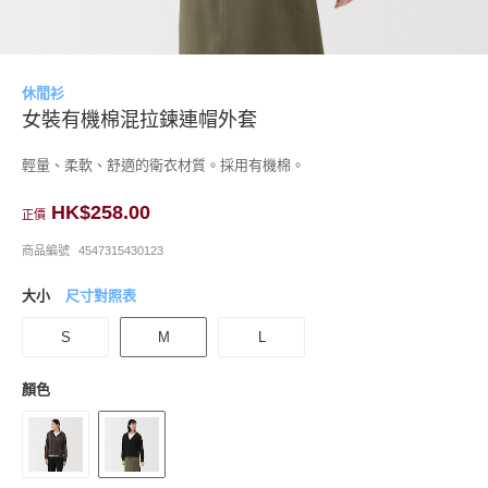
休閒衫
女裝有機棉混拉鍊連帽外套
輕量、柔軟、舒適的衛衣材質。採用有機棉。
HK$258.00
正價
商品編號
4547315430123
大小
尺寸對照表
S
M
L
顏色