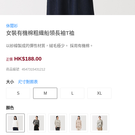
休閒衫
女裝有機棉粗織船領長袖T裇
以紗線製成的彈性材質，絨毛極少。 採用有機棉。
HK$188.00
正價
商品編號
4547315431212
大小
尺寸對照表
S
M
L
XL
顏色