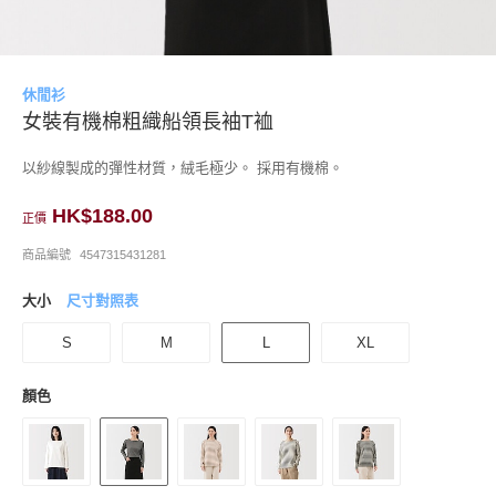
休閒衫
女裝有機棉粗織船領長袖T裇
以紗線製成的彈性材質，絨毛極少。 採用有機棉。
HK$188.00
正價
商品編號
4547315431281
大小
尺寸對照表
S
M
L
XL
顏色