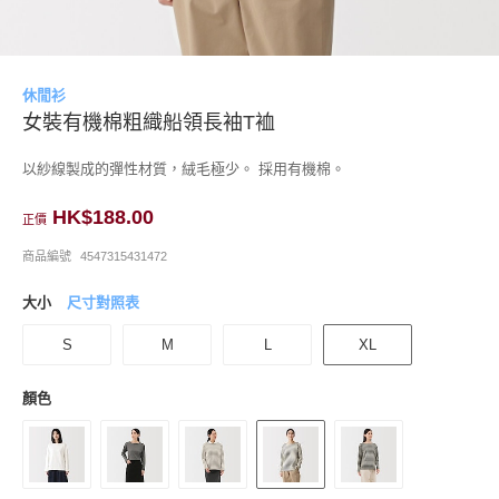
休閒衫
女裝有機棉粗織船領長袖T裇
以紗線製成的彈性材質，絨毛極少。 採用有機棉。
HK$188.00
正價
商品編號
4547315431472
大小
尺寸對照表
S
M
L
XL
顏色