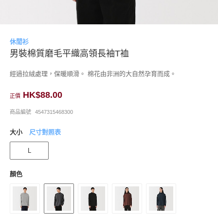
休閒衫
男裝棉質磨毛平織高領長袖T裇
經過拉絨處理，保暖順滑。 棉花由非洲的大自然孕育而成。
HK$88.00
正價
商品編號
4547315468300
大小
尺寸對照表
L
顏色