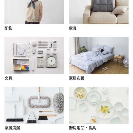
配飾
家具
文具
家居布藝
家居清潔
廚房用品・食具