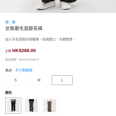
裙・褲
女裝磨毛直腳長褲
加入羊毛而製的保暖褲。前端開口，外觀整齊。
HK$288.00
正價
商品編號
4547315516674
大小
尺寸對照表
S
M
L
顏色