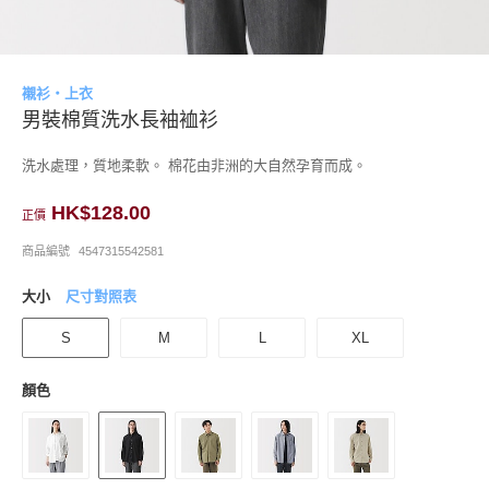
襯衫・上衣
男裝棉質洗水長袖裇衫
洗水處理，質地柔軟。 棉花由非洲的大自然孕育而成。
HK$128.00
正價
商品編號
4547315542581
大小
尺寸對照表
S
M
L
XL
顏色