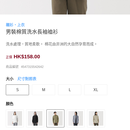
襯衫・上衣
男裝棉質洗水長袖裇衫
洗水處理，質地柔軟。 棉花由非洲的大自然孕育而成。
HK$158.00
正價
商品編號
4547315542642
大小
尺寸對照表
S
M
L
XL
顏色