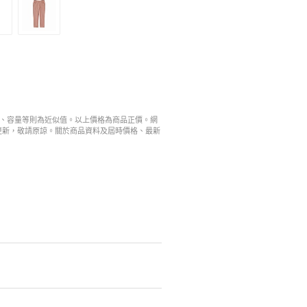
寸、容量等則為近似值。以上價格為商品正價。網
更新，敬請原諒。關於商品資料及屆時價格、最新
。