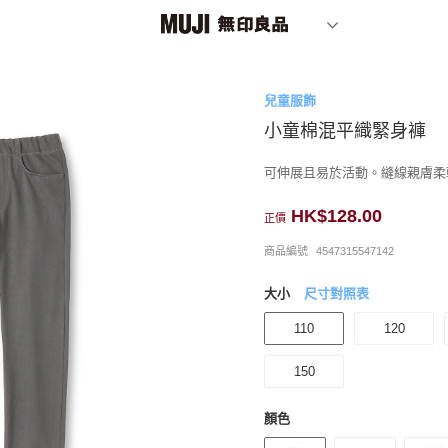
兒童服飾
小童棉混平織緊身褲
可伸展且易於活動。縫線親膚柔
HK$128.00
正價
商品編號
4547315547142
大小
尺寸對照表
110
120
150
顏色