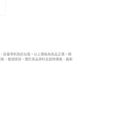
寸、容量等則為近似值。以上價格為商品正價。網
更新，敬請原諒。關於商品資料及屆時價格、最新
。