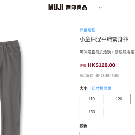
兒童服飾
小童棉混平織緊身褲
可伸展且易於活動。縫線親膚柔
HK$128.00
正價
商品編號
4547315547159
大小
尺寸對照表
110
120
150
顏色