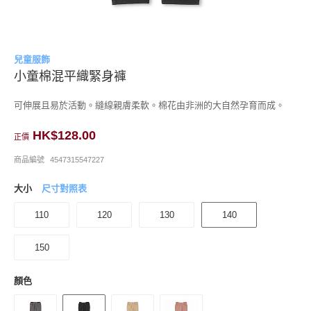
兒童服飾
小童棉混平織緊身褲
可伸展且易於活動。縫線親膚柔軟。棉花由非洲的大自然孕育而成。
HK$128.00
正價
商品編號
4547315547227
大小
尺寸對照表
110
120
130
140
150
顏色