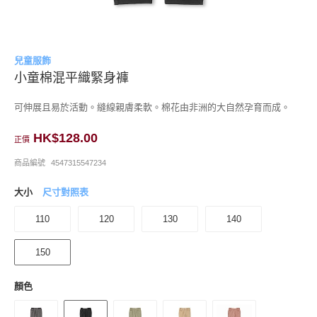
兒童服飾
小童棉混平織緊身褲
可伸展且易於活動。縫線親膚柔軟。棉花由非洲的大自然孕育而成。
HK$128.00
正價
商品編號
4547315547234
大小
尺寸對照表
110
120
130
140
150
顏色