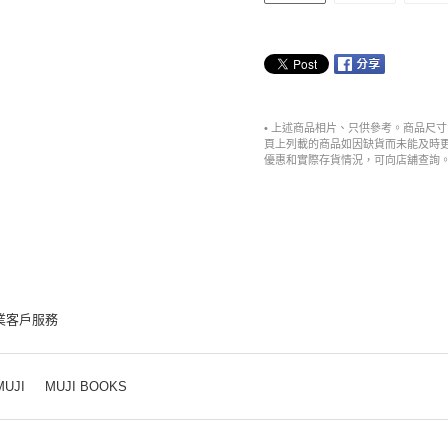
• 上述商品相片、只供參考。商品尺
頁上列載的商品如因缺貨而未能及時
優惠和實際存貨情況，可向店舖查詢
業客戶服務
MUJI
MUJI BOOKS