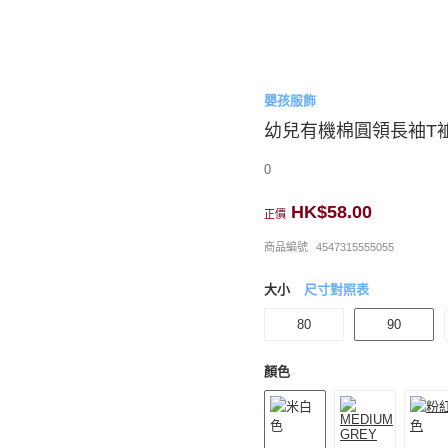
嬰孩服飾
幼兒有機棉圓領長袖T
0
HK$58.00
正價
商品編號
4547315555055
大小
尺寸對照表
80
90
顏色