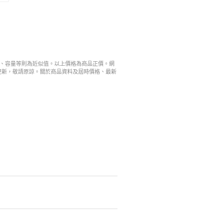
寸、容量等則為近似值。以上價格為商品正價。網
更新，敬請原諒。關於商品資料及屆時價格、最新
。