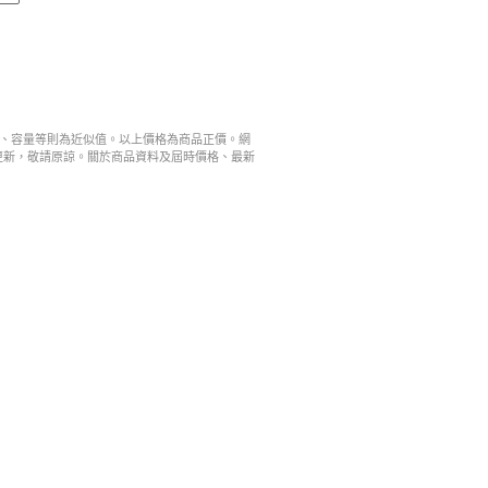
寸、容量等則為近似值。以上價格為商品正價。網
更新，敬請原諒。關於商品資料及屆時價格、最新
。