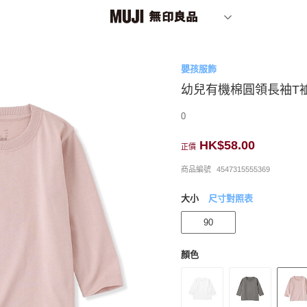
嬰孩服飾
幼兒有機棉圓領長袖T
0
HK$58.00
正價
商品編號
4547315555369
大小
尺寸對照表
90
顏色