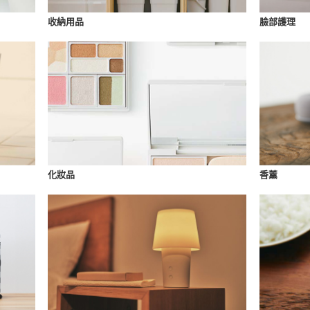
收納用品
臉部護理
化妝品
香薰