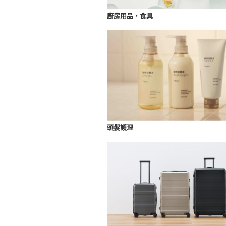
廚房用品・食具
頭髮護理