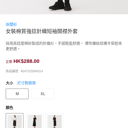
休閒衫
女裝棉質強捻針織短袖開襟外套
採用高捻度棉紗製成的針織衫，手感輕盈舒適。 彈性羅紋結構令穿起來
更舒適。
HK$288.00
正價
商品編號
4547315584314
大小
尺寸對照表
M
XL
顏色