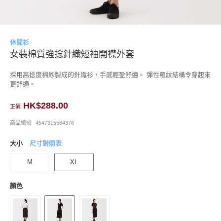
休閒衫
女裝棉質強捻針織短袖開襟外套
採用高捻度棉紗製成的針織衫，手感輕盈舒適。 彈性羅紋結構令穿起來
更舒適。
HK$288.00
正價
商品編號
4547315584376
大小
尺寸對照表
M
XL
顏色