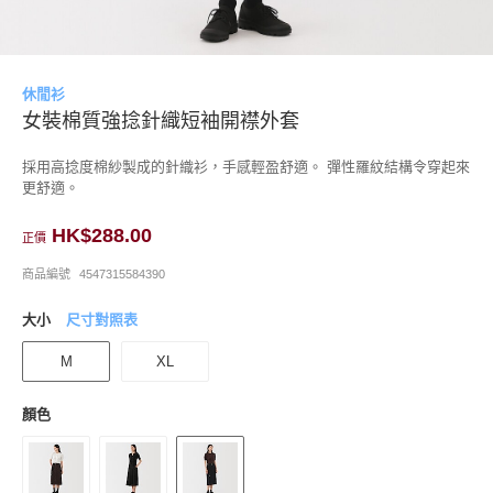
休閒衫
女裝棉質強捻針織短袖開襟外套
採用高捻度棉紗製成的針織衫，手感輕盈舒適。 彈性羅紋結構令穿起來
更舒適。
HK$288.00
正價
商品編號
4547315584390
大小
尺寸對照表
M
XL
顏色