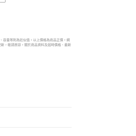
寸、容量等則為近似值。以上價格為商品正價。網
更新，敬請原諒。關於商品資料及屆時價格、最新
。