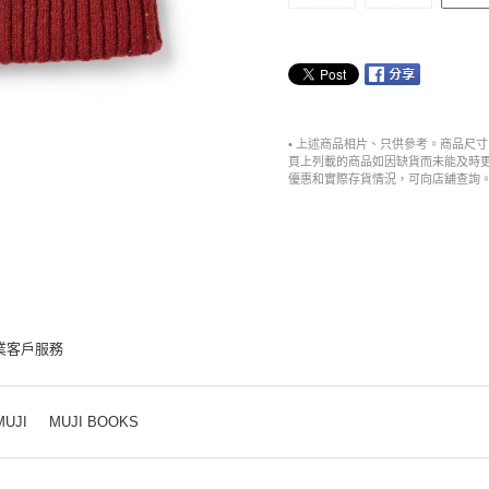
• 上述商品相片、只供參考。商品尺
頁上列載的商品如因缺貨而未能及時
優惠和實際存貨情況，可向店舖查詢
業客戶服務
MUJI
MUJI BOOKS