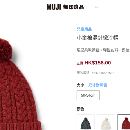
兒童用品
小童棉混針織冷帽
觸感柔軟蓬鬆。彈性布料，即使
HK$158.00
正價
商品編號
4547315587513
大小
尺寸對照表
50-54cm
顏色