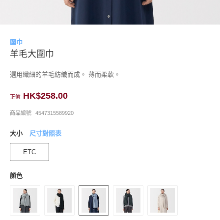
圍巾
羊毛大圍巾
選用繊細的羊毛紡織而成。 薄而柔軟。
HK$258.00
正價
商品編號
4547315589920
大小
尺寸對照表
ETC
顏色